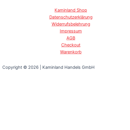
Kaminland Shop
Datenschutzerklärung
Widerrufsbelehrung
Impressum
AGB
Checkout
Warenkorb
Copyright © 2026 | Kaminland Handels GmbH
Willkommen bei Kaminland. Wir setzen Cookies ein, um Ihnen
ein angenehmes Online-Erlebnis zu ermöglichen und unsere
Website regelmäßig zu verbessern. Durch das Weitersurfen auf
unserer Website erklären Sie sich mit der Verwendung von
Cookies einverstanden. Diese Einwilligung ist durch das
Löschen der Cookies jederzeit widerrufbar. Nähere
Informationen finden Sie in unserer
Datenschutzerklärung.