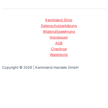
Kaminland Shop
Datenschutzerklärung
Widerrufsbelehrung
Impressum
AGB
Checkout
Warenkorb
Copyright © 2026 | Kaminland Handels GmbH
Willkommen bei Kaminland. Wir setzen Cookies ein, um Ihnen
ein angenehmes Online-Erlebnis zu ermöglichen und unsere
Website regelmäßig zu verbessern. Durch das Weitersurfen auf
unserer Website erklären Sie sich mit der Verwendung von
Cookies einverstanden. Diese Einwilligung ist durch das