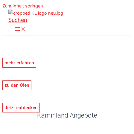
Zum Inhalt springen
Suchen
Kaminanlagen und
Einsätze
mehr erfahren
Pelletöfen
zu den Öfen
Küchenherde
Jetzt entdecken
Kaminland Angebote
Wärme, die begeistert – von morgens
bis abends.