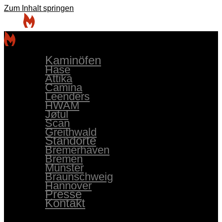
Zum Inhalt springen
Kaminöfen
Hase
Attika
Camina
Leenders
HWAM
Jøtul
Scan
Greithwald
Standorte
Bremerhaven
Bremen
Münster
Braunschweig
Hannover
Presse
Kontakt
Kaminöfen