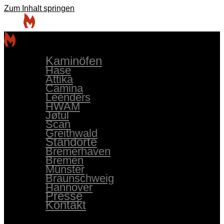
Zum Inhalt springen
Kaminöfen
Hase
Attika
Camina
Leenders
HWAM
Jøtul
Scan
Greithwald
Standorte
Bremerhaven
Bremen
Münster
Braunschweig
Hannover
Presse
Kontakt
Kaminöfen