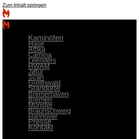
Zum Inhalt springen
Kaminöfen
Hase
Attika
Camina
Leenders
HWAM
Jøtul
Scan
Greithwald
Standorte
Bremerhaven
Bremen
Münster
Braunschweig
Hannover
Presse
Kontakt
Kaminöfen