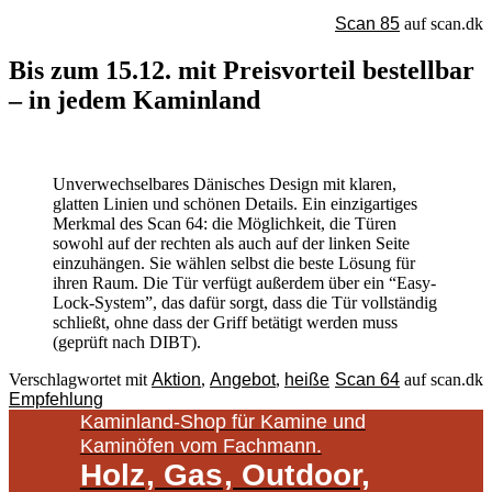
Scan 85
auf scan.dk
Bis zum 15.12. mit Preisvorteil bestellbar
– in jedem Kaminland
Unverwechselbares Dänisches Design mit klaren,
glatten Linien und schönen Details. Ein einzigartiges
Merkmal des Scan 64: die Möglichkeit, die Türen
sowohl auf der rechten als auch auf der linken Seite
einzuhängen. Sie wählen selbst die beste Lösung für
ihren Raum. Die Tür verfügt außerdem über ein “Easy-
Lock-System”, das dafür sorgt, dass die Tür vollständig
schließt, ohne dass der Griff betätigt werden muss
(geprüft nach DIBT).
Verschlagwortet mit
Aktion
,
Angebot
,
heiße
Scan 64
auf scan.dk
Empfehlung
Kaminland-Shop für Kamine und
Kaminöfen vom Fachmann.
Holz, Gas, Outdoor,