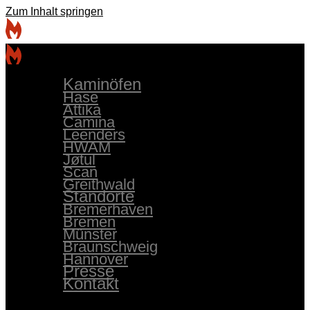
Zum Inhalt springen
Kaminöfen
Hase
Attika
Camina
Leenders
HWAM
Jøtul
Scan
Greithwald
Standorte
Bremerhaven
Bremen
Münster
Braunschweig
Hannover
Presse
Kontakt
Kaminöfen