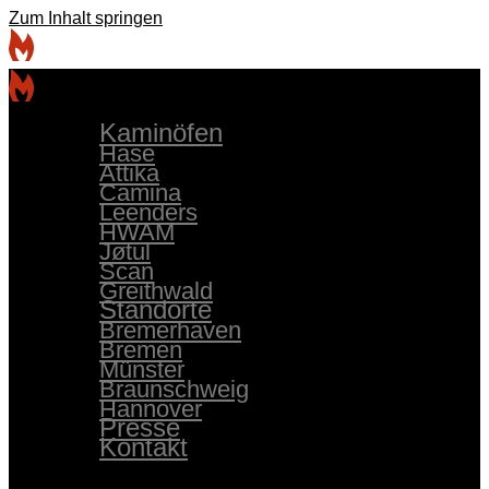
Zum Inhalt springen
Kaminöfen
Hase
Attika
Camina
Leenders
HWAM
Jøtul
Scan
Greithwald
Standorte
Bremerhaven
Bremen
Münster
Braunschweig
Hannover
Presse
Kontakt
Kaminöfen