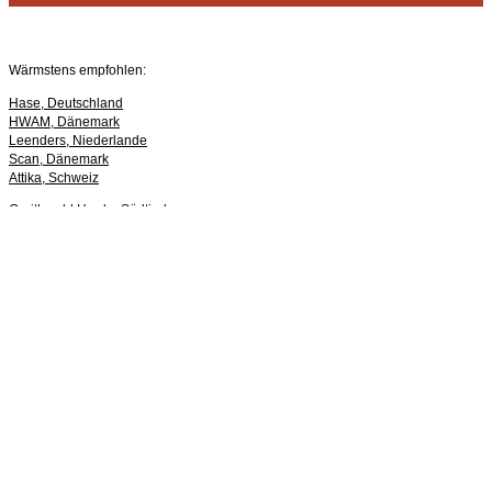
Wärmstens empfohlen:
Hase, Deutschland
HWAM, Dänemark
Leenders, Niederlande
Scan, Dänemark
Attika, Schweiz
Greithwald Herde, Südtirol
Jøtul, Norwegen
Schmid, Deutschland
Schräder, Deutschland
Facebook-f