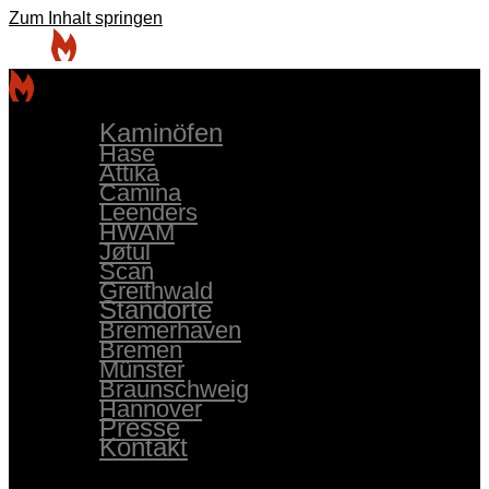
Zum Inhalt springen
Kaminöfen
Hase
Attika
Camina
Leenders
HWAM
Jøtul
Scan
Greithwald
Standorte
Bremerhaven
Bremen
Münster
Braunschweig
Hannover
Presse
Kontakt
Kaminöfen