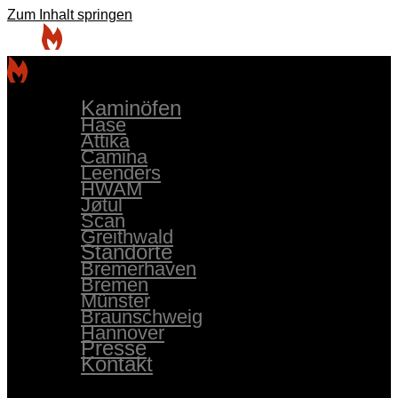
Zum Inhalt springen
Kaminöfen
Hase
Attika
Camina
Leenders
HWAM
Jøtul
Scan
Greithwald
Standorte
Bremerhaven
Bremen
Münster
Braunschweig
Hannover
Presse
Kontakt
Kaminöfen